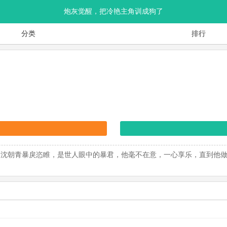
炮灰觉醒，把冷艳主角训成狗了
分类
排行
帝沈朝青暴戾恣睢，是世人眼中的暴君，他毫不在意，一心享乐，直到他