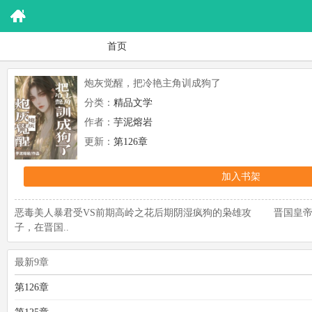
首页
炮灰觉醒，把冷艳主角训成狗了
分类：
精品文学
作者：
芋泥熔岩
更新：
第126章
加入书架
恶毒美人暴君受VS前期高岭之花后期阴湿疯狗的枭雄攻 晋国皇
子，在晋国..
最新9章
第126章