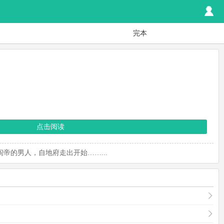
完本
点击阅读
的男人，自地府走出开始……...