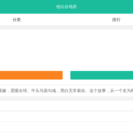
他出自地府
分类
排行
赫，震慑全球。牛头马面勾魂，黑白无常索命。这个故事，从一个名为阎帝