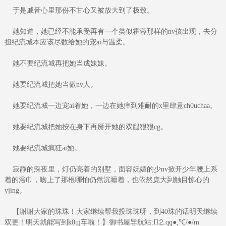
于是戚音心里那份不甘心又被放大到了极致。
她知道，她已经不能承受再有一个类似霍蓉那样的nv孩出现，去分
担纪流城本应该尽数给她的宠ai与温柔。
她不要纪流城再把她当成妹妹。
她要纪流城把她当做nv人。
她要纪流城一边宠ai着她，一边在她痒到难耐的x里肆意ch0uchaa。
她要纪流城把她按在身下再掰开她的双腿狠狠cg。
她要纪流城疯狂ai她。
寂静的深夜里，灯仍亮着的别墅，面容妩媚的少nv掀开少年腰上系
着的浴巾，吻上了那根哪怕仍然沉睡着，也依然庞大到触目惊心的
yjing。
【谢谢大家的珠珠！大家继续帮我投珠珠呀，到40珠的话明天继续
双更！明天就能写到k0uj车啦！】御书屋导航站:Π⒉qq●,℃/●/m