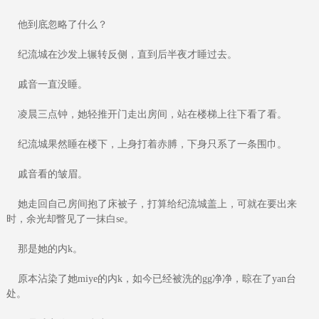
他到底忽略了什么？
纪流城在沙发上辗转反侧，直到后半夜才睡过去。
戚音一直没睡。
凌晨三点钟，她轻推开门走出房间，站在楼梯上往下看了看。
纪流城果然睡在楼下，上身打着赤膊，下身只系了一条围巾。
戚音看的皱眉。
她走回自己房间抱了床被子，打算给纪流城盖上，可就在要出来
时，余光却瞥见了一抹白se。
那是她的内k。
原本沾染了她miye的内k，如今已经被洗的gg净净，晾在了yan台
处。