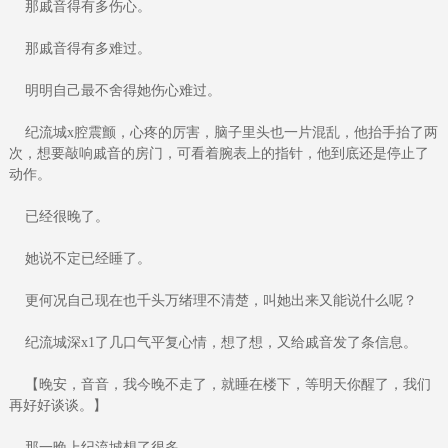
那戚音得有多伤心。
那戚音得有多难过。
明明自己最不舍得她伤心难过。
纪流城x腔震颤，心疼的厉害，脑子里头也一片混乱，他抬手抬了两
次，想要敲响戚音的房门，可看着腕表上的指针，他到底还是停止了
动作。
已经很晚了。
她说不定已经睡了。
更何况自己现在也千头万绪理不清楚，叫她出来又能说什么呢？
纪流城深x1了几口气平复心情，想了想，又给戚音发了条信息。
【晚安，音音，我今晚不走了，就睡在楼下，等明天你醒了，我们
再好好谈谈。】
那一晚上纪流城想了很多。