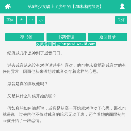
第6章少女吻上了少年的【20珠珠的加更】
字体
大
中
小
关灯
存书签
书架管理
返回目录
收藏备用网址:
https://i.wa-18.com
纪流城几乎是冲到了戚音门口。
过去戚音从来没有对他说过半句喜欢，他也并未察觉到戚音对他有
任何异常，因而他从来没想过戚音会存着这样的心思。
戚音是真的喜欢他吗？
又是从什么时候开始的呢？
假如真的如何满所说，戚音是从高一开始就对他动了心思，那么也
就是说，过去的他不仅对戚音的暗示无动于衷，还当着她的面跟别的
nv孩开始了一段恋情。