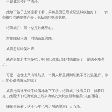
于是戚音停住了脚步。
她放下被子去浴室看了看，果然里面已经被纪流城收拾好了，一切
都被打理的整整齐齐，包括她的换洗衣物。
纪流城在生活上总是如此细心。
对她细致入微，对她百般照顾。
戚音忽然轻笑出声。
或许是她所求太多吧，明明纪流城已经对她很好了，是她不知满
足。
可是，这世上又有谁能从一个男人那里得到细数不尽的温柔后，却
只甘心跟他做兄妹呢？
戚音抱着被子轻手轻脚地走下了楼，纪流城并没有关灯，就着灯
光，她看清了纪流城身上线条流畅的六块腹肌和俊美b人的面容。
哪怕是睡着，这个少年也有足够的资本让人心动。