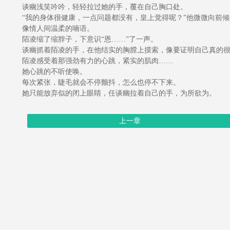
谈幽浅笑吟吟，轻轻拉过她的手，覆在自己胸口处。
“我的身体很健康，一点问题都没有，皇上觉得呢？”他微微向前倾
像情人间温柔的喃语。
陌凌缩了缩脖子，下意识“恩……”了一声。
谈幽抓着陌凌的手，在他结实的胸膛上摸索，像要证明自己真的很
陌凌感受着那强劲有力的心跳，紧实的肌肉……
她心跳的不听使唤。
每次紧张，睫毛就会不停颤抖，怎么也停不下来。
她只能放弃似的闭上眼睛，任谈幽拉着自己的手，为所欲为。
上一章