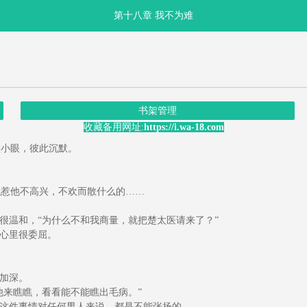
第十八章 我不为难
书架管理
收藏备用网址:
https://i.wa-18.com
小眼，彼此沉默。
。
惹他不高兴，不欢而散什么的……
很温和，“为什么不和我商量，就把楚太医请来了？”
心里很委屈。
加深。
他来瞧瞧，看看能不能瞧出毛病。”
这件事情对任何男人来说，都是不能张扬的。