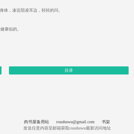
身体，凑近陌凌耳边，轻轻的问。
健康似的。
目录
肉书屋备用站
roushuwu@gmail.com
书架
发送任意内容至邮箱获取roushuwu最新访问地址