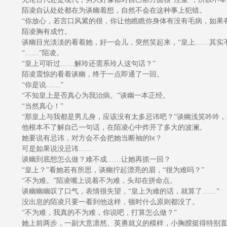
陌凌自认处处都在为谈幽着想，自然不会在这种事上犯错。
“你放心，若言口风紧的很，你让他瞧瞧你身体有没有毛病，如果有
陌凌胸有成竹。
谈幽目光淡淡的看着她，好一会儿，突然笑起来，“皇上……其实不
“……”陌凌。
“皇上可听过……解玲还需系玲人这句话？”
陌凌震惊的看着谈幽，终于一点即通了一回。
“你是说……”
“不知皇上是否真心为我治病。”谈幽一本正经。
“当然真心！”
“那皇上与我都是男儿身，应该没有太多忌讳吧？”谈幽浅笑吟吟，
他根本不了解自己一句话，在陌凌心中炸开了多大的波澜。
她要说有忌讳，对方会不会把她当断袖的bt？
可是如果说没忌讳……
谈幽到底想怎么做？难不成……让她再抓一回？
“皇上？”看她若有所思，谈幽拧起漂亮的眉，“很为难吗？”
“不为难。”陌凌嘴上说着不为难，头却在拼命点。
谈幽幽幽叹了口气，表情很失望，“皇上为难的话，就算了……”
没出息的陌凌只要一看到他这样，顿时什么原则都没了。
“不为难，我真的不为难，你说吧，打算怎么做？”
她上前两步，一副大意凛然、英勇就义的模样，小胸膛挺得特别