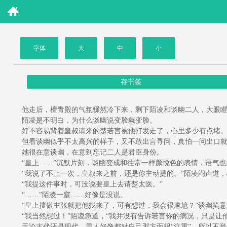
字体
大
中
小
存书签
他走后，檀青殿的气氛骤然冷下来，剩下陌凌和谈幽二人，大眼瞪
陌凌是不明白，为什么谈幽说变脸就变脸。
好不容易背着皇叔请来的楚若言被他打发走了，心里多少有点堵
但看谈幽似乎不太高兴的样子，又不敢出言寻问，真怕一问出口就
她很在意谈幽，在意到忘记二人是君臣身份。
“皇上……”沉默片刻，谈幽变成和往常一样颜悦色的表情，语气也
“我说了不止一次，皇叔来之前，还是你主动提的。”陌凌闷声道，
“我提这件事时，可没说要皇上去请楚太医。”
“……”陌凌一窒……好像是没说。
“皇上擅做主张就把他找来了，可有想过，我会很尴尬？”谈幽笑意
“我当然想过！”陌凌急道，“我并没有告诉若言你的病况，只是让
无论古代还是现代，男人好像都对自己那方面很“注重”，所以不举